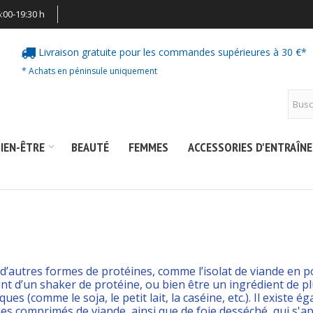
:00-19:30 h
Livraison gratuite pour les commandes supérieures à 30 €*
* Achats en péninsule uniquement
IEN-ÊTRE
BEAUTÉ
FEMMES
ACCESSORIES D'ENTRAÎN
e d’autres formes de protéines, comme l’isolat de viande en
nt d’un shaker de protéine, ou bien être un ingrédient de p
ques (comme le soja, le petit lait, la caséine, etc.). Il exis
s comprimés de viande, ainsi que de foie desséché, qui s'ap