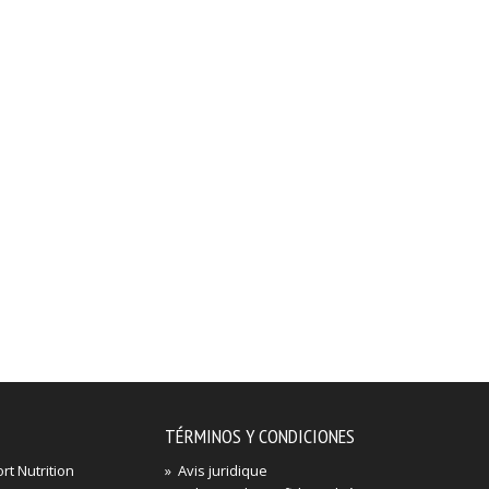
TÉRMINOS Y CONDICIONES
t Nutrition
»
Avis juridique