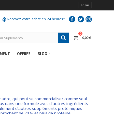
Login
Recevez votre achat en 24 heures*
0
0,00 €
EMENT
OFFRES
BLOG
 poudre, qui peut se commercialiser comme seul
lus dans une formule avec d'autres ingrédients
te également d’autres suppléments protéiniques
prochent de 70 % et plus de protéine.