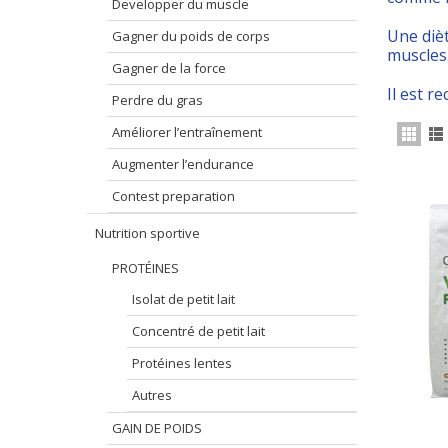
Developper du muscle
Une diè
Gagner du poids de corps
muscles
Gagner de la force
Il est 
Perdre du gras
Améliorer l’entraînement
Augmenter l’endurance
Contest preparation
Nutrition sportive
PROTÉINES
Isolat de petit lait
Concentré de petit lait
Protéines lentes
Autres
GAIN DE POIDS