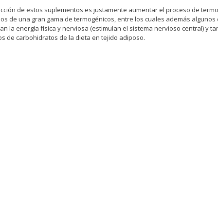
 acción de estos suplementos es justamente aumentar el proceso de termog
s de una gran gama de termogénicos, entre los cuales además algunos d
n la energía física y nerviosa (estimulan el sistema nervioso central) y t
s de carbohidratos de la dieta en tejido adiposo.