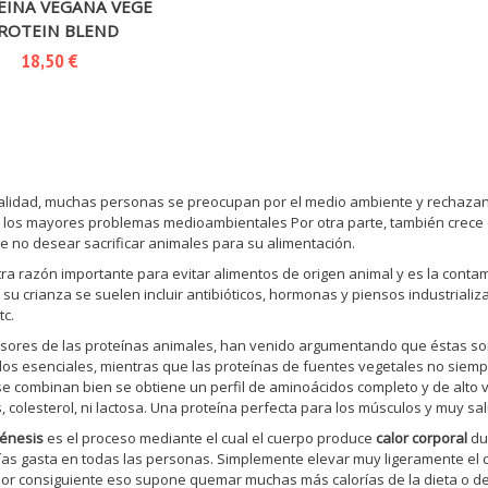
EINA VEGANA VEGE
ROTEIN BLEND
18,50 €
ualidad, muchas personas se preocupan por el medio ambiente y rechazan 
 los mayores problemas medioambientales Por otra parte, también crece en
de no desear sacrificar animales para su alimentación.
otra razón importante para evitar alimentos de origen animal y es la con
su crianza se suelen incluir antibióticos, hormonas y piensos industriali
tc.
sores de las proteínas animales, han venido argumentando que éstas son 
os esenciales, mientras que las proteínas de fuentes vegetales no siemp
e combinan bien se obtiene un perfil de aminoácidos completo y de alto v
, colesterol, ni lactosa. Una proteína perfecta para los músculos y muy sa
énesis
es el proceso mediante el cual el cuerpo produce
calor corporal
dur
ías gasta en todas las personas. Simplemente elevar muy ligeramente el ca
 por consiguiente eso supone quemar muchas más calorías de la dieta o de