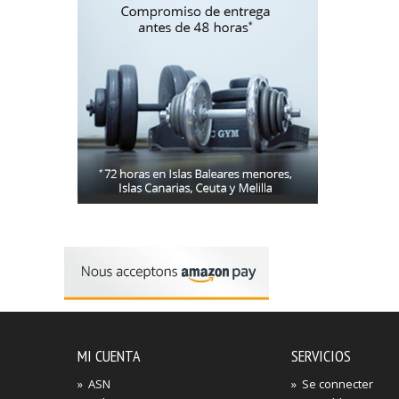
MI CUENTA
SERVICIOS
»
ASN
»
Se connecter