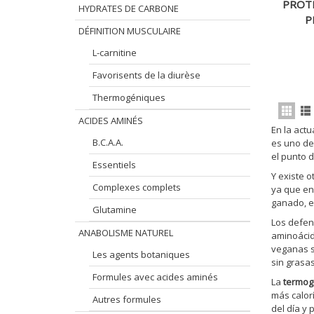
PROT
HYDRATES DE CARBONE
P
DÉFINITION MUSCULAIRE
L-carnitine
Favorisents de la diurèse
Thermogéniques
ACIDES AMINÉS
En la act
B.C.A.A.
es uno de
el punto 
Essentiels
Y existe 
Complexes complets
ya que en 
ganado, e
Glutamine
Los defen
ANABOLISME NATUREL
aminoácid
veganas s
Les agents botaniques
sin grasas
Formules avec acides aminés
La
termog
más calor
Autres formules
del día y