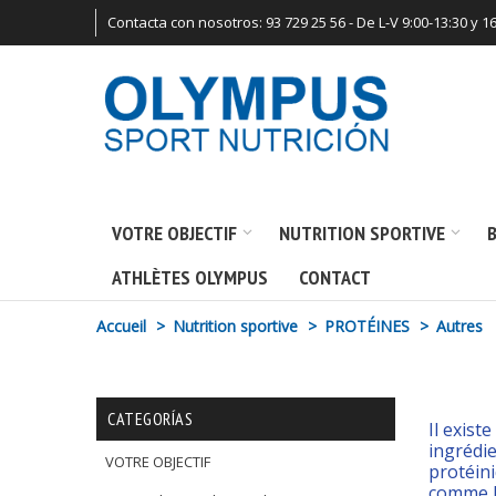
Contacta con nosotros: 93 729 25 56 - De L-V 9:00-13:30 y 16
VOTRE OBJECTIF
NUTRITION SPORTIVE
B
ATHLÈTES OLYMPUS
CONTACT
Accueil
>
Nutrition sportive
>
PROTÉINES
>
Autres
Il exist
ingrédie
VOTRE OBJECTIF
protéini
comme le