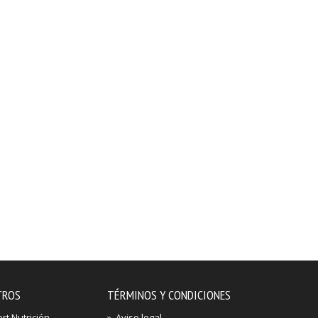
TROS
TÉRMINOS Y CONDICIONES
t Nutrición
»
Aviso legal