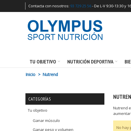
Contacta con nosotros:
93 729 25 56
- De L-V 9:30-13:30 y 1
TU OBJETIVO
NUTRICIÓN DEPORTIVA
BI
Inicio
>
Nutrend
NUTRE
Nutrend e
Tu objetivo
aumentar 
Ganar músculo
No hay 
Ganar peso y volumen