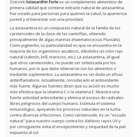
OstroVit
Astaxanthin Forte
es un complemento alimenticio de
primera calidad que contiene extracto natural de astaxantina.
Fue creado para personas para quienes la salud, la apariencia
juvenil y el bienestar son una prioridad
.
La astaxantina es un compuesto natural de la familia de los
carotenoides de la clase de las xantofilas, obtenido
principalmente de algas marinas (
Haematococcus Pluvialis
).
Como pigmento, su particularidad es que se encuentra en la
mayoría de los organismos acuáticos, dándoles un color rojo
natural (salmón, krill, mariscos, etc.). La astaxantina, al igual
que otros carotenoides, no puede ser sintetizada por los
humanos, por lo que debe obtenerse con los alimentos o
mediante suplementos. La astaxantina es sin duda un eficaz
antiinflamatorio. Actualmente, considerado el antioxidante
más fuerte. Algunas fuentes dicen que su acción es mucho
más efectiva que la vitamina C o la vitamina E. Muestra una
fuerte actividad antioxidante y elimina el exceso de radicales
libres peligrosos del cuerpo humano. Estimula el sistema
inmunológico, apoyando los procesos naturales en la lucha
contra diversas infecciones. Como carotenoide, es un "escudo
natural" para nuestro cuerpo contra los dañinos rayos UV y
por consiguiente evita el envejecimiento y sequedad de la piel
expuesta al sol.