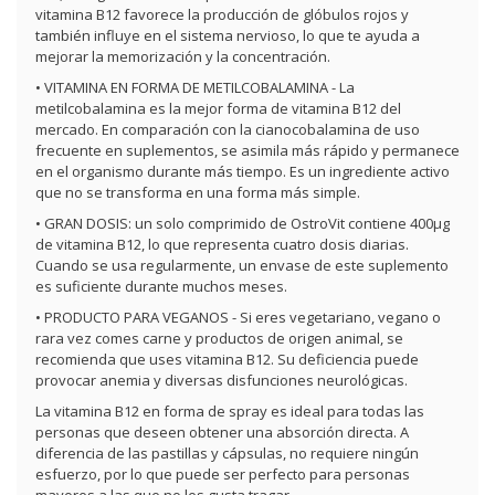
vitamina B12 favorece la producción de glóbulos rojos y
también influye en el sistema nervioso, lo que te ayuda a
mejorar la memorización y la concentración.
• VITAMINA EN FORMA DE METILCOBALAMINA - La
metilcobalamina es la mejor forma de vitamina B12 del
mercado. En comparación con la cianocobalamina de uso
frecuente en suplementos, se asimila más rápido y permanece
en el organismo durante más tiempo. Es un ingrediente activo
que no se transforma en una forma más simple.
• GRAN DOSIS: un solo comprimido de OstroVit contiene 400µg
de vitamina B12, lo que representa cuatro dosis diarias.
Cuando se usa regularmente, un envase de este suplemento
es suficiente durante muchos meses.
• PRODUCTO PARA VEGANOS - Si eres vegetariano, vegano o
rara vez comes carne y productos de origen animal, se
recomienda que uses vitamina B12. Su deficiencia puede
provocar anemia y diversas disfunciones neurológicas.
La vitamina B12 en forma de spray es ideal para todas las
personas que deseen obtener una absorción directa. A
diferencia de las pastillas y cápsulas, no requiere ningún
esfuerzo, por lo que puede ser perfecto para personas
mayores a las que no les gusta tragar.