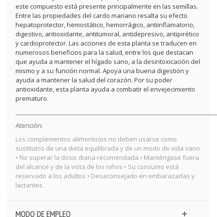
este compuesto está presente principalmente en las semillas.
Entre las propiedades del cardo mariano resalta su efecto
hepatoprotector, hemostático, hemorrágico, antiinflamatorio,
digestivo, antioxidante, antitumoral, antidepresivo, antipirético
y cardioprotector. Las acciones de esta planta se traducen en
numerosos beneficios para la salud, entre los que destacan
que ayuda a mantener el hígado sano, a la desintoxicación del
mismo y a su función normal. Apoya una buena digestión y
ayuda a mantener la salud del corazón. Por su poder
antioxidante, esta planta ayuda a combatir el envejecimiento
prematuro.
_____________________________________________________________________
Atención:
Los complementos alimenticios no deben usarse como
sustitutos de una dieta equilibrada y de un modo de vida sano
• No superar la dosis diaria recomendada • Manténgase fuera
del alcance y de la vista de los niños • Su consumo está
reservado a los adultos • Desaconsejado en embarazadas y
lactantes.
MODO DE EMPLEO