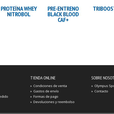
Añadir al carrito
Añadir al carrito
Añadir al 
PROTEÍNA WHEY
PRE-ENTRENO
TRIBOOS
NITROBOL
BLACK BLOOD
CAF+
TIENDA ONLINE
SOBRE NOSO
»
Condiciones de venta
»
Olympus Spor
»
Gastos de envío
»
Contacto
edido
»
Formas de pago
»
Devoluciones y reembolso