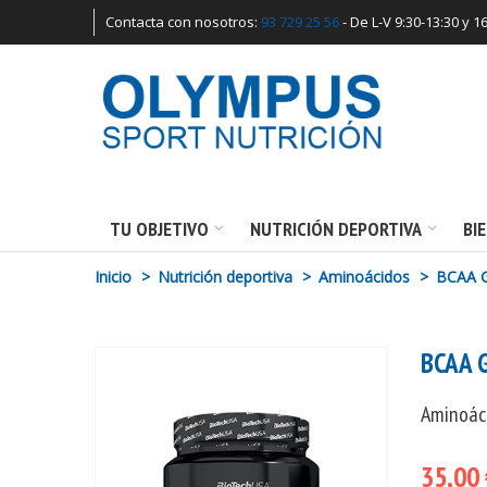
Contacta con nosotros:
93 729 25 56
- De L-V 9:30-13:30 y 1
TU OBJETIVO
NUTRICIÓN DEPORTIVA
BI
Inicio
>
Nutrición deportiva
>
Aminoácidos
>
BCAA G
BCAA 
Aminoáci
35,00