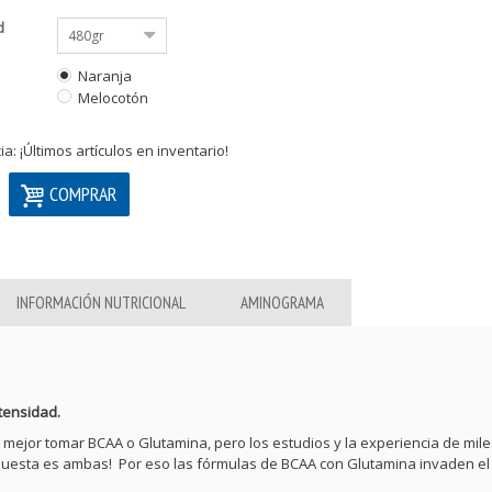
d
480gr
Naranja
Melocotón
s
a: ¡Últimos artículos en inventario!
COMPRAR
INFORMACIÓN NUTRICIONAL
AMINOGRAMA
tensidad.
es mejor tomar BCAA o Glutamina, pero los estudios y la experiencia de mil
respuesta es ambas! Por eso las fórmulas de BCAA con Glutamina invaden el