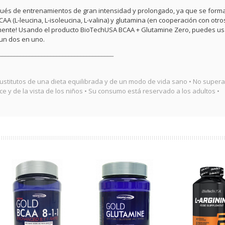
pués de entrenamientos de gran intensidad y prolongado, ya que se form
A (L-leucina, L-isoleucina, L-valina) y glutamina (en cooperación con otro
mente! Usando el producto BioTechUSA BCAA + Glutamine Zero, puedes us
un dos en uno.
______________________________________
titutos de una dieta equilibrada y de un modo de vida sano • No superar
 y de la vista de los niños • Su consumo está reservado a los adultos •