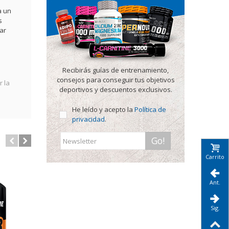
a un
s
ar
Recibirás guías de entrenamiento,
consejos para conseguir tus objetivos
 la
deportivos y descuentos exclusivos.
He leído y acepto la
Política de
privacidad
.
Go!
Carrito
Ant.
Sig.