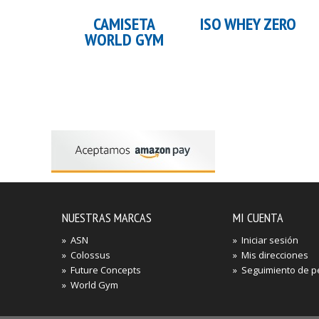
Añadir al carrito
Añadir al carrito
CAMISETA
ISO WHEY ZERO
WORLD GYM
NUESTRAS MARCAS
MI CUENTA
»
ASN
»
Iniciar sesión
»
Colossus
»
Mis direcciones
»
Future Concepts
»
Seguimiento de p
»
World Gym