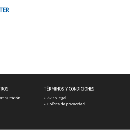
carrito
Añadir al carrito
Añadir al carrito
TER
BRUTAL
PREMIUM
ANADROL
CREATINE
TROS
TÉRMINOS Y CONDICIONES
t Nutrición
»
Aviso legal
»
Política de privacidad