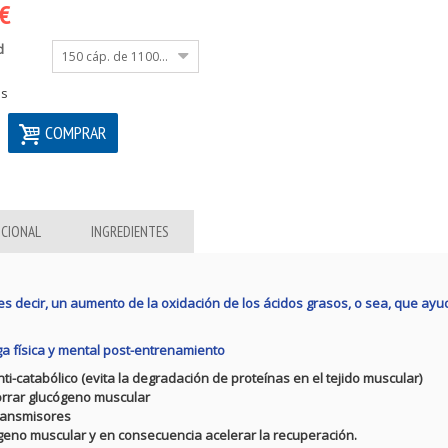
 €
d
150 cáp. de 1100mg
os
COMPRAR
ICIONAL
INGREDIENTES
 es decir, un aumento de la oxidación de los ácidos grasos, o sea, que ayu
ga física y mental post-entrenamiento
-catabólico (evita la degradación de proteínas en el tejido muscular)
orrar glucógeno muscular
transmisores
cógeno muscular y en consecuencia acelerar la recuperación.