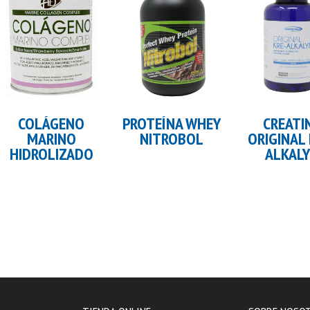
Añadir al carrito
Añadir al carrito
Añadir al 
COLÁGENO
PROTEÍNA WHEY
CREATI
MARINO
NITROBOL
ORIGINAL 
HIDROLIZADO
ALKAL