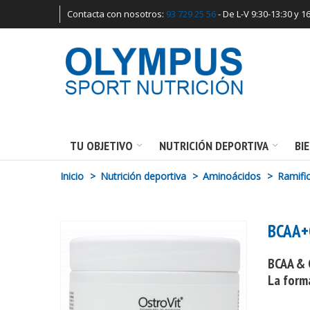
Contacta con nosotros:
93 729 25 56
- De L-V 9:30-13:30 y 1
TU OBJETIVO
NUTRICIÓN DEPORTIVA
BI
Inicio
>
Nutrición deportiva
>
Aminoácidos
>
Ramifi
BCAA+
BCAA & 
La form