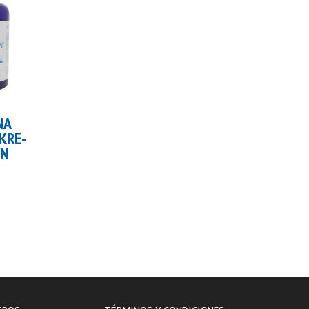
carrito
Añadir al carrito
Añadir al carrito
NA
GANADOR DE
L-ARGININA
KRE-
PESO MASSBOL
BIOTECH
YN