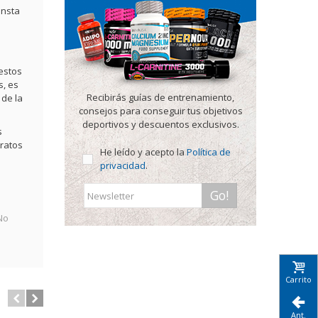
onsta
estos
s, es
Recibirás guías de entrenamiento,
 de la
consejos para conseguir tus objetivos
deportivos y descuentos exclusivos.
s
tratos
He leído y acepto la
Política de
privacidad
.
Go!
No
Carrito
Ant.