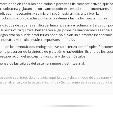
mera clase en cápsulas dedicadas a personas físicamente activas, que c
na, isoleucina y glutamina, otro aminoácido extremadamente importante. El
itivos innecesarios, y su micronización está al más alto nivel. La
l producto fueron dictadas por las altas demandas de los consumidores.
oácidos de cadena ramificada: leucina, valina e isoleucina. Estos compu
su estructura química. Pertenecen al grupo de los aminoácidos esenciale
organismo no puede producirlos por sí solo. Son un elemento inseparable
 de nuestros músculos están compuestos por BCAA.
upo de los aminoácidos endógenos. Se caracteriza por múltiples funcione
mo precursor de la síntesis de glutatión o nucleótidos. Es uno de los sus
 recuperación del glucógeno muscular y de los músculos.
ergía de las células del sistema inmune y del intestinal.
______________________________________
e como sustitutos de una dieta equilibrada y de un modo de vida sano • 
del alcance y de la vista de los niños • Su consumo está reservado a los