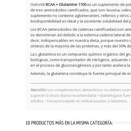
OstroVit
BCAA + Glutamine 1100
es un suplemento de pri
de tres aminoácidos ramificados, que son: leucina, vali
suplemento no contiene aglomerantes, rellenos y otros ad
biodisponibilidad es ideal y la excelente solubilidad de
Los BCAA (aminoácidos de cadenas ramificadas) son amin
se denominan así debido a la extensa cadena lateral de 
decir, indispensables en nuestra dieta, porque nuestro 
síntesis de la mayoría de las proteínas, y más del 30%
La L-glutamina es un compuesto químico orgánico del gr
biológicas, como transportador de nitrógeno, actuando co
en el proceso de gluconeogénesis y por tanto acelera la
Además, la glutamina constituye le fuente principal de en
_________________________________________________________
Atención:
Los complementos alimenticios no deben usars
superar la dosis diaria recomendada • Manténgase fuera 
adultos • Desaconsejado en embarazadas y lactantes.
10 PRODUCTOS MÁS EN LA MISMA CATEGORÍA: