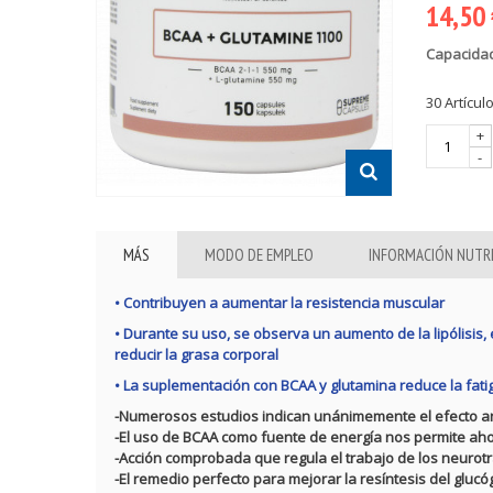
14,50
Capacida
30
Artícul
+
-
MÁS
MODO DE EMPLEO
INFORMACIÓN NUTR
• Contribuyen a aumentar la resistencia muscular
• Durante su uso, se observa un aumento de la lipólisis,
reducir la grasa corporal
• La suplementación con BCAA y glutamina reduce la fati
-Numerosos estudios indican unánimemente el efecto anti
-El uso de BCAA como fuente de energía nos permite ah
-Acción comprobada que regula el trabajo de los neuro
-El remedio perfecto para mejorar la resíntesis del glu