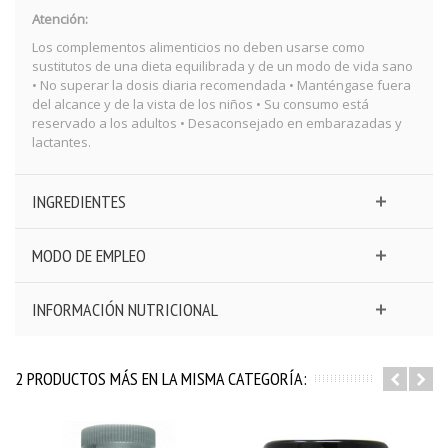
Atención:
Los complementos alimenticios no deben usarse como
sustitutos de una dieta equilibrada y de un modo de vida sano
• No superar la dosis diaria recomendada • Manténgase fuera
del alcance y de la vista de los niños • Su consumo está
reservado a los adultos • Desaconsejado en embarazadas y
lactantes.
INGREDIENTES
MODO DE EMPLEO
INFORMACIÓN NUTRICIONAL
2 PRODUCTOS MÁS EN LA MISMA CATEGORÍA: