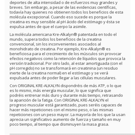
deportes de alta intensidad o de esfuerzos muy grandes y
breves. Sin embargo, a pesar de las evidencias científicas,
todavía hay quienes no obtienen todos los beneficios de esta
molécula excepcional. Cuando eso sucede es porque la
creatina es muy sensible al pH ácido del estómago y ésta se
expulsa antes de que el cuerpo la asimile.
La molécula americana Kre-Alkalyn® patentada en todo el
mundo, supera todos los beneficios de la creatina
convencional, sin los inconvenientes asociados al
monohidrato de creatina. Por ejemplo, Kre-Alkalyn® es
beneficiosa para el crecimiento de los músculos sin provocar
efectos negativos como la retención de líquidos que provoca la
versión tradicional. Por otro lado, al estar amortiguada (con el
pH corregido) no se transformará en creatinina (un residuo
inerte de la creatina normal) en el estómago y se verá
expulsada antes de poder llegar a las células musculares.
Con ORIGINAL KRE-ALKALYN dispondréis de más ATP, o lo que
es lo mismo, más energía muscular, lo que significa que
podréis entrenar más duro y durante más tiempo, retrasando
la aparición de la fatiga. Con ORIGINAL KRE-ALKALYN el
progreso muscular está garantizado, pues seréis capaces de
hacer más repeticiones con el mismo peso, o las mismas
repeticiones con un peso mayor. La mayoría de los que la usan
aprecia un significativo aumento de fuerza y tamaño en muy
poco tiempo, al tiempo que disminuyen la masa grasa.
_____________________________________________________________________