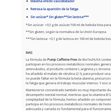
Máxima efecto vasodilatador
Retrasa la aparición de la fatiga
Sin azúcar* Sin gluten**Sin lactosa***
*Sin azúcar: <0,5 g de azúcar/100 ml de bebida lista par
**Sin gluten, según la normativa de la Unión Europea.
***Sin lactosa: <0,1 g de lactosa en 100 ml de bebida lis
MAS
La fórmula de
Pump Caffeine Free
de BioTechUSA contien
participan en los procesos metabólicos normales generado
aminoácidos, el producto contiene L-arginina y L-tirosina
ha añadido el malato de citrulina (2:1), para producir u
no puede faltar en la fórmula la beta-alanina, precurso
la fatiga que genera el trabajo muscular intenso. Y eso 
Mantenerse concentrado también es muy importante dura
desempeño mental normal, mientras que la vitamina B12
complejidad de la fórmula, hemos añadido un componente 
participa en los procesos metabólicos normales de homoc
adecuada y variada es fundamental para el funcionamie