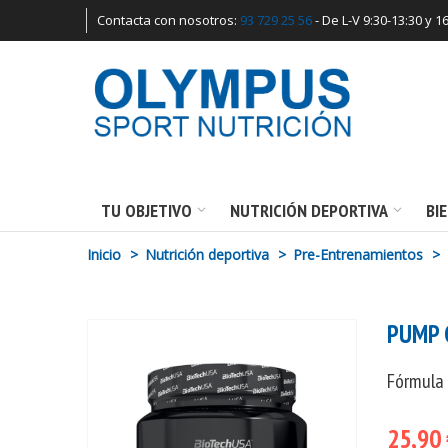
Contacta con nosotros:
93 729 25 56
- De L-V 9:30-13:30 y 1
TU OBJETIVO
NUTRICIÓN DEPORTIVA
BI
Inicio
>
Nutrición deportiva
>
Pre-Entrenamientos
>
PUMP 
Fórmula 
25,90