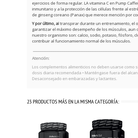
ejercicios de forma regular. LA vitamina C en Pump Caff
inmunitario y a la protección de las células frente al es
de ginseng coreano (Panax) que merece mención por co
Y por último, a
l transpirar durante un entrenamiento, e
garantizar el máximo desempeño de los músculos, aun c
nuestro organismo son: calcio, sodio, potasio, fósforo, 
contribuir al funcionamiento normal de los músculos.
________________________________________________________
Atención:
Los complementos alimenticios no deben usarse como sus
dosis diaria recomendada • Manténgase fuera del alcance
Desaconsejado en embarazadas y lactantes.
23 PRODUCTOS MÁS EN LA MISMA CATEGORÍA: