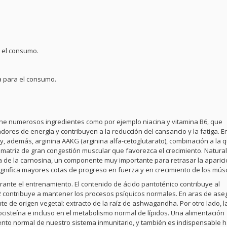
a el consumo.
ta para el consumo.
e numerosos ingredientes como por ejemplo niacina y vitamina B6, que
res de energía y contribuyen a la reducción del cansancio y la fatiga. En
 y, además, arginina AAKG (arginina alfa-cetoglutarato), combinación a la 
na matriz de gran congestión muscular que favorezca el crecimiento. Natura
ra de la carnosina, un componente muy importante para retrasar la aparic
significa mayores cotas de progreso en fuerza y en crecimiento de los mús
nte el entrenamiento. El contenido de ácido pantoténico contribuye al
 contribuye a mantener los procesos psíquicos normales. En aras de aseg
de origen vegetal: extracto de la raíz de ashwagandha. Por otro lado, la
isteína e incluso en el metabolismo normal de lípidos. Una alimentación
nto normal de nuestro sistema inmunitario, y también es indispensable 