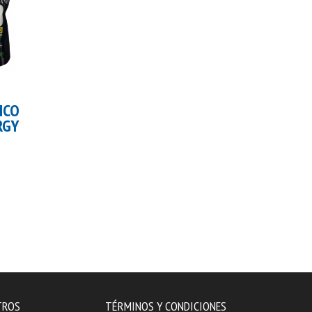
carrito
Añadir al carrito
CYCLO DEXTRIN
L-CARNITINE
ICO
LIQUID BEST
RGY
PROTEIN
TROS
TÉRMINOS Y CONDICIONES