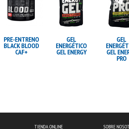
Añadir al carrito
Añadir al 
PRE-ENTRENO
GEL
GEL
BLACK BLOOD
ENERGÉTICO
ENERGÉT
CAF+
GEL ENERGY
GEL ENE
PRO
TIENDA ONLINE
SOBRE NOSO