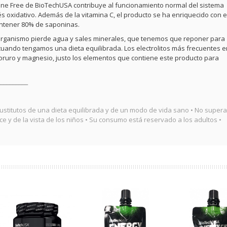
eine Free de BioTechUSA contribuye al funcionamiento normal del sistema
trés oxidativo. Además de la vitamina C, el producto se ha enriquecido con 
ntener 80% de saponinas.
l organismo pierde agua y sales minerales, que tenemos que reponer para
uando tengamos una dieta equilibrada. Los electrolitos más frecuentes e
cloruro y magnesio, justo los elementos que contiene este producto para
__________
titutos de una dieta equilibrada y de un modo de vida sano • No superar
 y de la vista de los niños • Su consumo está reservado a los adultos •