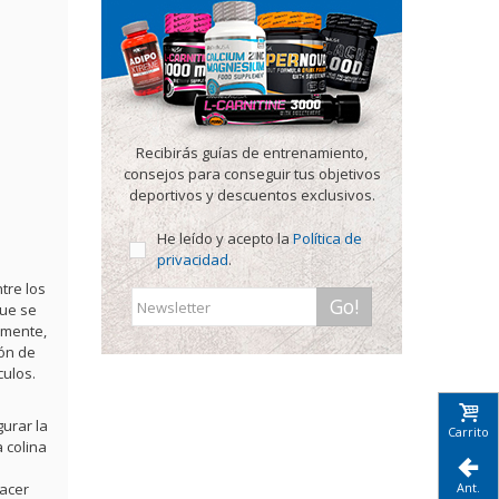
Recibirás guías de entrenamiento,
consejos para conseguir tus objetivos
deportivos y descuentos exclusivos.
He leído y acepto la
Política de
privacidad
.
tre los
Go!
que se
lmente,
ión de
culos.
urar la
Carrito
 colina
Ant.
hacer