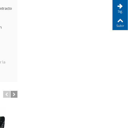
extracto
Sig.
Subir
n
 la