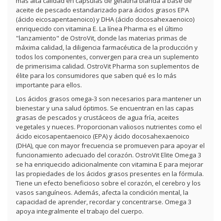
más alta calidad en cápsulas de gelatina blanda a base de
aceite de pescado estandarizado para ácidos grasos EPA
(ácido eicosapentaenoico) y DHA (ácido docosahexaenoico)
enriquecido con vitamina E. La línea Pharma es el último
"lanzamiento" de OstroVit, donde las materias primas de
máxima calidad, la diligencia farmacéutica de la producción y
todos los componentes, convergen para crea un suplemento
de primerisima calidad. OstroVit Pharma son suplementos de
élite para los consumidores que saben qué es lo más
importante para ellos.
Los ácidos grasos omega-3 son necesarios para mantener un
bienestar y una salud óptimos. Se encuentran en las capas
grasas de pescados y
crustáceos de agua fría, aceites
vegetales y nueces. Proporcionan valiosos nutrientes como el
ácido eicosapentaenoico (EPA) y ácido docosahexaenoico
(DHA), que con mayor frecuencia se promueven para apoyar el
funcionamiento adecuado del corazón. OstroVit Elite Omega 3
se ha enriquecido adicionalmente con vitamina E para mejorar
las propiedades de los ácidos grasos presentes en la fórmula.
Tiene un efecto beneficioso sobre el corazón, el cerebro y los
vasos sanguíneos. Además, afecta la condición mental, la
capacidad de aprender, recordar y concentrarse. Omega 3
apoya integralmente el trabajo del cuerpo.